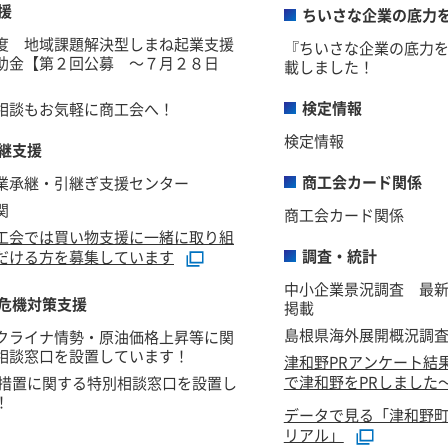
援
ちいさな企業の底力
度 地域課題解決型しまね起業支援
『ちいさな企業の底力
助金【第２回公募 ～７月２８日
載しました！
検定情報
相談もお気軽に商工会へ！
検定情報
継支援
商工会カード関係
業承継・引継ぎ支援センター
関
商工会カード関係
工会では買い物支援に一緒に取り組
調査・統計
だける方を募集しています
中小企業景況調査 最新
危機対策支援
掲載
島根県海外展開概況調
クライナ情勢・原油価格上昇等に関
相談窓口を設置しています！
津和野PRアンケート結
で津和野をPRしました
税措置に関する特別相談窓口を設置し
！
データで見る「津和野
リアル」