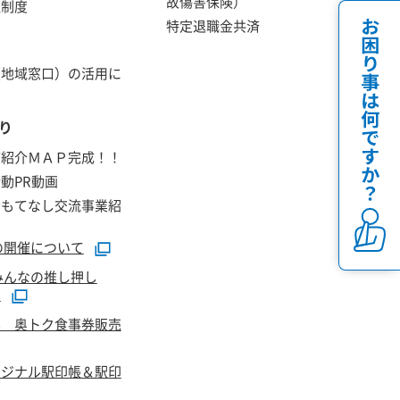
故傷害保険）
証制度
特定退職金共済
（地域窓口）の活用に
り
店紹介ＭＡＰ完成！！
動PR動画
おもてなし交流事業紹
の開催について
みんなの推し押し
て
雲 奥トク食事券販売
リジナル駅印帳＆駅印