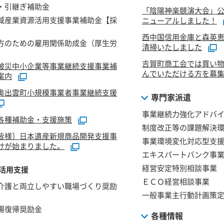
・引継ぎ補助金
「陰陽神楽競演大会」
域産業資源活用支援事業補助金【採
ニューアルしました！
西中国信用金庫と森英
方のための雇用関係助成金（厚生労
清掃いたしました
吉賀町商工会では買い
被災中小企業等事業継続支援事業補
んでいただける方を募
案内
奥出雲町小規模事業者事業継続支援
専門家派遣
事業継続力強化アドバ
各種補助金・支援施策
制度改正等の課題解決
皆様〕日本遺産新規商品開発支援事
事業環境変化対応型支
けが始まりました。
エキスパートバンク事
経営安定特別相談事業
活用支援
ＥＣＯ経営相談事業
介護と両立しやすい職場づくり奨励
一般事業主行動計画策
場復帰奨励金
各種情報