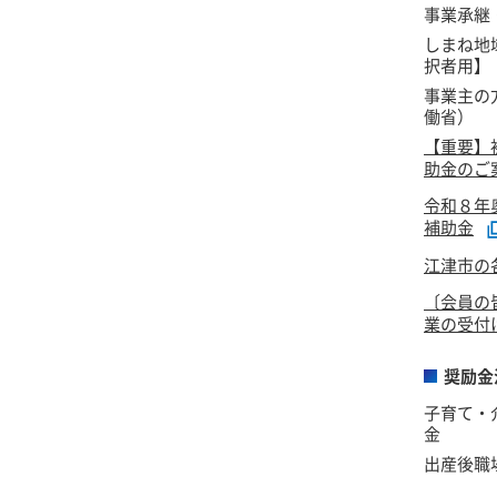
事業承継
しまね地
択者用】
事業主の
働省）
【重要】
助金のご
令和８年
補助金
江津市の
〔会員の
業の受付
奨励金
子育て・
金
出産後職