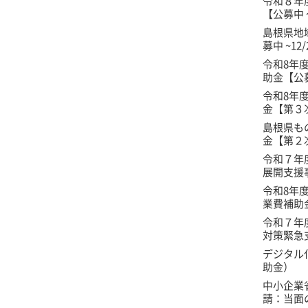
令和８年
【公募中 ～
島根県地
募中 ~12
令和8年
助金【公
令和8年
金【第３次
島根県も
金【第２次
令和７年
展開支援事
令和8年
業費補助
令和７年
対策緊急
デジタル
助金）
中小企業
請：当面