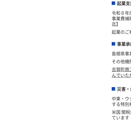
起業支
令和８年
事業費補
迄】
起業のご
事業承
島根県事
その他機
吉賀町商
んでいた
災害・
中東・ウ
する特別
米国 関
ています