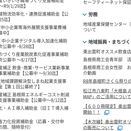
度いきいき職場づくり支援補助金
セーフティーネット保
R9/1/29迄】
域物流効率化・連携促進補助金【公
労務
/25迄】
地域産業保健センター
度中小企業等海外展開支援事業費補
ついて
募中】
度 中小企業デジタル導入加速化補助
地域振興・まちづく
公募中 ~8/28迄】
東出雲町オススメ飲食
のづくり産業脱炭素化促進事業補助
島根県商工会青年部 活
公募中 ～8/17迄】
島根県商工会女性部 
度補正 飲食･商業･サービス業新事業
介動画
業補助金【公募中 ～9/30迄】
度地域課題解決型しまね起業支援事
R8年島根町さくら祭り
金【第１回公募終了】
松江市八束町「大根島 
度補正 島根県エネルギーコスト削減
MAP」のご活用につい
支援事業補助金【公募中～8/12迄】
【６００冊限定】奥出
化・ＡＩ導入補助金（旧ＩＴ導入補
開始！！
省力化投資補助金（応募・交付申
【木次線】奥出雲町オ
の間、随時受付）
の販売について