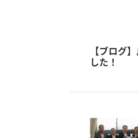
【ブログ】
した！