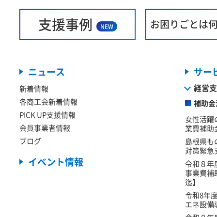
支援事例
お困りごとは
NEW
ニュース
サー
経営支
新着情報
各商工会新着情報
補助金
PICK UP支援情報
女性活躍
会員事業者情報
業費補助金
ブログ
島根県も
対策緊急
イベント情報
令和８年
事業費補
迄】
令和8年
エネ設備