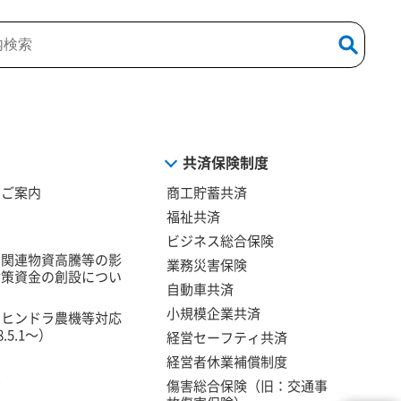
共済保険制度
のご案内
商工貯蓄共済
福祉共済
ビジネス総合保険
油関連物資高騰等の影
業務災害保険
対策資金の創設につい
自動車共済
小規模企業共済
マヒンドラ農機等対応
5.1～）
経営セーフティ共済
経営者休業補償制度
資
傷害総合保険（旧：交通事