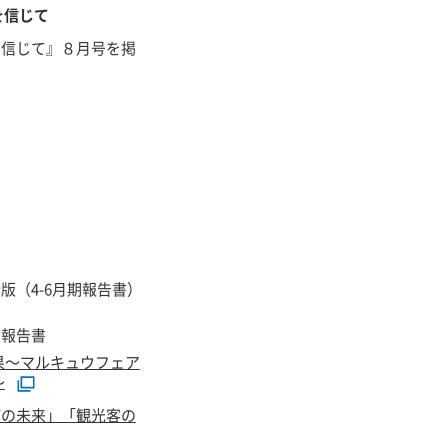
を信じて
を信じて』８月号を掲
版（4-6月期報告書）
査報告書
果～マルキュウフェア
～
町の未来」「観光客の