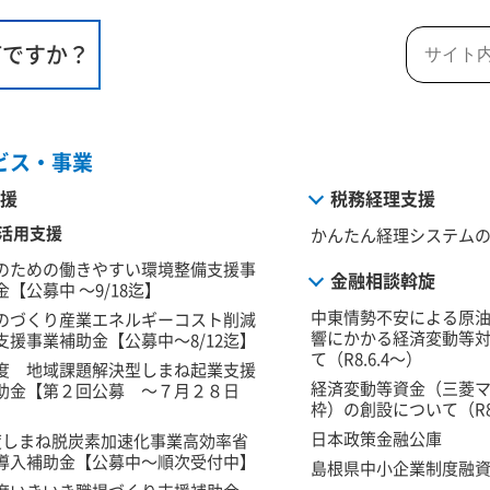
何ですか？
ビス・事業
援
税務経理支援
活用支援
かんたん経理システム
のための働きやすい環境整備支援事
金融相談斡旋
【公募中 ～9/18迄】
中東情勢不安による原
のづくり産業エネルギーコスト削減
響にかかる経済変動等
支援事業補助金【公募中～8/12迄】
て（R8.6.4～）
度 地域課題解決型しまね起業支援
経済変動等資金（三菱
助金【第２回公募 ～７月２８日
枠）の創設について（R8.
日本政策金融公庫
度しまね脱炭素加速化事業高効率省
導入補助金【公募中～順次受付中】
島根県中小企業制度融