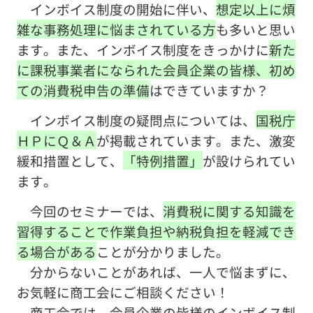
インボイス制度の開始に伴い、
想定以上に煩
雑な事務処理に悩まされている方
も多いと思い
ます。また、インボイス制度をきっかけに
新た
に課税事業者になられた会員企業の皆様、初め
ての消費税申告の準備
はできていますか？
インボイス制度の疑問点については、
国税庁
ＨＰにＱ＆Ａ
が掲載されています。また、激変
緩和措置として、
「特例措置」
が設けられてい
ます。
今回のセミナーでは、
消費税に関する知識を
習得することで作業負担や納税負担を軽減でき
る場合がある
ことが分かりました。
分からないことがあれば、一人で悩まずに、
お気軽に商工会にご相談ください！
商工会では、会員企業の皆様のインボイス制