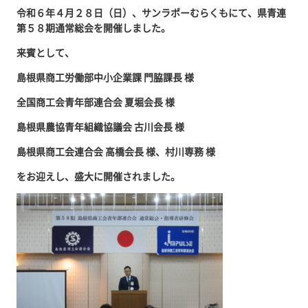
令和６年４月２８日（日）、サンラポーむらくもにて、県青連
第５８期通常総会を開催しました。
来賓として、
島根県商工労働部中小企業課 門脇課長 様
全国商工会青年部連合会 夏堀会長 様
島根県農協青年組織協議会 古川会長 様
島根県商工会連合会 高橋会長 様、村川専務 様
をお迎えし、盛大に開催されました。