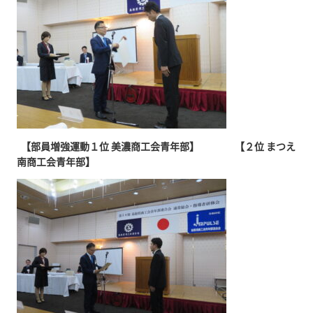
【部員増強運動１位 美濃商工会青年部】 【２位 まつえ
南商工会青年部】