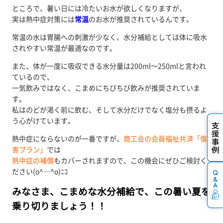
ところで、暑い日には冷たいお水が欲しくなりますが、
実は熱中症対策には
常温
のお水が推奨されているんです。
常温の水は胃腸への刺激が少なく、水分補給としては体に吸水
されやすい常温が最適なのです。
また、体が一度に吸収できる水分量は200ml～250mlと言われ
ているので、
一気飲みではなく、こまめにちびちび飲みが推奨されていま
す。
私はのどが渇く前に飲む、そして水分だけでなく塩分も摂るよ
う心がけています。
熱中症にならないのが一番ですが、
商工会の会員福祉共済「傷
害プラン」
では
熱中症の補償
もカバーされますので、この機会にぜひご検討く
ださい(o^―^o)ﾆｺ
みなさま、こまめな水分補給で、この暑い夏を
乗り切りましょう！！