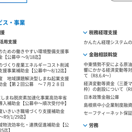
ビス・事業
援
税務経理支援
活用支援
かんたん経理システム
のための働きやすい環境整備支援事
金融相談斡旋
【公募中 ～9/18迄】
中東情勢不安による原
のづくり産業エネルギーコスト削減
響にかかる経済変動等
支援事業補助金【公募中～8/12迄】
て（R8.6.4～）
度 地域課題解決型しまね起業支援
経済変動等資金（三菱
助金【第２回公募 ～７月２８日
枠）の創設について（R8.
日本政策金融公庫
度しまね脱炭素加速化事業高効率省
導入補助金【公募中～順次受付中】
島根県中小企業制度融
度いきいき職場づくり支援補助金
セーフティーネット保
R9/1/29迄】
域物流効率化・連携促進補助金【公
労務
/25迄】