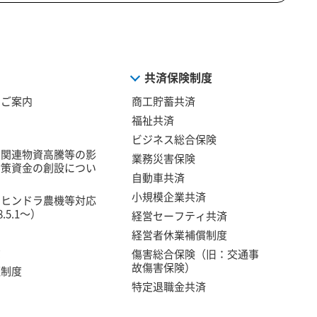
共済保険制度
のご案内
商工貯蓄共済
福祉共済
ビジネス総合保険
油関連物資高騰等の影
業務災害保険
対策資金の創設につい
自動車共済
小規模企業共済
マヒンドラ農機等対応
5.1～）
経営セーフティ共済
経営者休業補償制度
資
傷害総合保険（旧：交通事
故傷害保険）
証制度
特定退職金共済